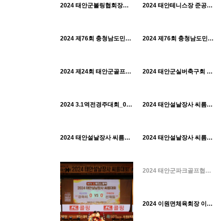
태안군체육회
태안군체육회
H
H
2024 태안군볼링협회장기 볼링대회_0721
2024 태안테니스장 준공식 및 태안군수기테니스대회_0720
520
10-22
497
10-22
태안군체육회
태안군체육회
H
H
2024 제76회 충청남도민체육대회 선수단 격려_0613~
2024 제76회 충청남도민체육대회 선수단만찬 및 개회식_0613
525
10-22
480
10-22
태안군체육회
태안군체육회
H
H
2024 제24회 태안군골프협회장배 아마추어 골프대회_0509
2024 태안군실버축구회 창단식_0324
514
10-22
441
10-22
태안군체육회
태안군체육회
H
H
2024 3.1역전경주대회_0301
2024 태안설날장사 씨름대회_0212
454
10-22
495
10-21
태안군체육회
태안군체육회
H
H
2024 태안설날장사 씨름대회 한라급_0211
2024 태안설날장사 씨름대회 태백급_0209
579
10-21
태안군체육회
H
H
2024 태안군파크골프협회 취임식_0130
528
10-21
태안군체육회
H
2024 이원면체육회장 이취임식_0112