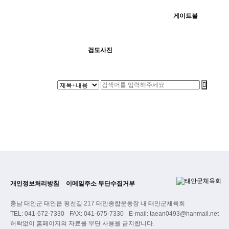
게이트볼
1256
05-14
1804
05-14
최고관리자
H
검도사진
최고관리자
개인정보처리방침
이메일주소 무단수집거부
충남 태안군 태안읍 평천길 217 태안종합운동장 내 태안군체육회
TEL: 041-672-7330
FAX: 041-675-7330
E-mail: taean0493@hanmail.net
허락없이 홈페이지의 자료를 무단 사용을 금지합니다.