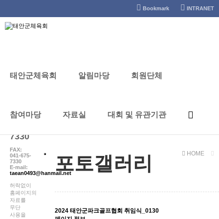
태안군체육회
Bookmark
INTRANET
태안군체육회
알림마당
회원단체
포토갤러리
CONTACT
참여마당
자료실
대회 및 유관기관
041-
672-
7330
FAX:
HOME
041-675-
포토갤러리
7330
E-mail:
taean0493@hanmail.net
허락없이
홈페이지의
자료를
무단
2024 태안군파크골프협회 취임식_0130
사용을