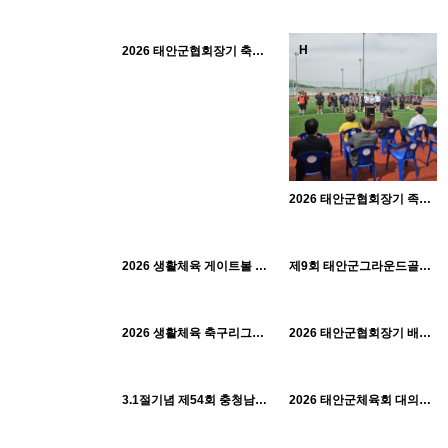
468
05-11
태안군체육회
H
H
2026 태안군협회장기 축구대회_0510
2026 태안군협회장기 족구대회_0419
519
04-20
595
04-01
561
04-20
태안군체육회
태안군체육회
H
H
2026 생활체육 게이트볼 리그전(1회차)_0410
태안군체육회
제9회 태안군그라운드골프협회장배 대회_0328
654
04-01
609
04-01
태안군체육회
태안군체육회
H
H
2026 생활체육 축구리그전(1회차)_0322
2026 태안군협회장기 배드민턴대회_0308
656
04-01
514
04-01
태안군체육회
태안군체육회
H
H
3.1절기념 제54회 충청남도지사기 시군대항 역전경주대회_0226
2026 태안군체육회 대의원총회_0225
325
05-11
420
04-01