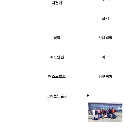
자전거
1276
05-14
최고관리자
1442
05-14
H
산악
최고관리자
1172
05-14
2770
05-14
최고관리자
최고관리자
H
H
볼링
보디빌딩
1237
05-14
1170
05-14
최고관리자
최고관리자
H
H
배드민턴
배구
1695
05-14
1186
05-14
최고관리자
최고관리자
H
H
댄스스포츠
농구경기
1111
05-14
최고관리자
H
H
그라운드골프