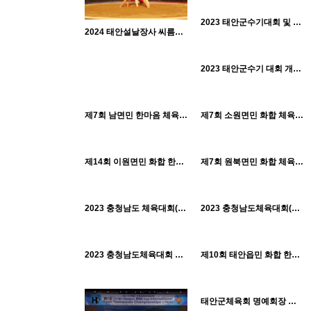
1423
11-30
태안군체육회
H
2023 태안군수기대회 및 태안 축구 보조경기장 개장_1022
2024 태안설날장사 씨름대회 여성부_0208
1473
11-30
태안군체육회
563
10-21
H
2023 태안군수기 대회 개회식_1022
태안군체육회
1335
10-18
1316
10-18
태안군체육회
태안군체육회
H
H
제7회 남면민 한마음 체육대회_1011
제7회 소원면민 화합 체육대회_1009
1286
10-18
1344
10-18
태안군체육회
태안군체육회
H
H
제14회 이원면민 화합 한마당 체육대회_0924
제7회 원북면민 화합 체육대회_0923
1344
10-18
1264
10-18
태안군체육회
태안군체육회
H
H
2023 충청남도 체육대회(2)_0915
2023 충청남도체육대회(1)_0915
1372
10-18
1385
10-17
태안군체육회
태안군체육회
H
H
2023 충청남도체육대회 출정식 및 개회식_0914
제10회 태안읍민 화합 한마음 체육대회_0909
1339
10-17
태안군체육회
H
H
태안군체육회 명예회장 위촉장 전달식_0720