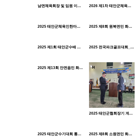
태안군체육회
태안군체육회
H
H
남면체육회장 및 임원 이취임식_0124
2026 제1차 태안군체육회 이사회_0122
507
02-03
652
01-30
태안군체육회
태안군체육회
H
H
2025 태안군체육인한마당_1206
2025 제8회 원북면민 화합체육대회_1108
582
01-30
483
01-30
태안군체육회
태안군체육회
H
H
2025 제1회 태안군수배 전국테니스대회_1107
2025 전국파크골프대회_1102
565
01-30
태안군체육회
H
H
2025 제13회 안면읍민 화합한마당 체육대회_1101
2025 태안군협회장기 게이트볼대회_1030
542
01-30
473
01-30
557
01-30
태안군체육회
태안군체육회
H
H
2025 태안군수기대회 통합개회식_1019
태안군체육회
2025 제8회 소원면민 화합체육대회_1017