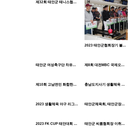
H
H
제32회 태안군 테니스협회장기 클럽대항 테니스대회_0529
2023 태안군협회장기 볼링대회_0521
1084
09-07
848
09-07
1515
09-07
태안군체육회
태안군체육회
H
H
태안군 여성축구단 차유WFC 창단식_0429
태안군체육회
제8회 대전MBC 국제오픈태권도대회 조직위원회 발대식_0429
899
09-07
1468
09-07
태안군체육회
태안군체육회
H
H
제10회 고남면민 화합한마당 체육대회_0427
충남도지사기 생활체육 탁구대회_0414
1023
09-07
1178
09-07
태안군체육회
태안군체육회
H
H
2023 생활체육 야구 리그전 개막식_0409
태안군체육회, 태안군장애인체육회 임직원 단합대회_3.31
1420
09-07
883
09-07
태안군체육회
태안군체육회
H
H
2023 FK CUP 태안대회 업무 협약식_0327
태안군 씨름협회장 이취임식_0324