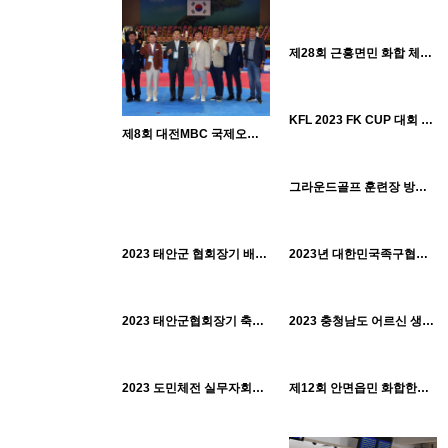
1047
09-07
태안군체육회
H
제28회 근흥면민 화합 체육대회_0701
1001
09-07
태안군체육회
H
KFL 2023 FK CUP 대회 개막식_0630
제8회 대전MBC 국제오픈태권도대회 개막식_0812
995
09-07
태안군체육회
1392
10-17
H
그라운드골프 훈련장 방문_0625
태안군체육회
1717
09-07
924
09-07
태안군체육회
태안군체육회
H
H
2023 태안군 협회장기 배드민턴대회_0625
2023년 대한민국족구협회 승강제 J5리그전_0618
988
09-07
1471
09-07
태안군체육회
태안군체육회
H
H
2023 태안군협회장기 축구대회_0618
2023 충청남도 어르신 생활체육대회_0615
1073
09-07
1075
09-07
태안군체육회
태안군체육회
H
H
2023 도민체전 실무자회의_0613
제12회 안면읍민 화합한마당 체육대회_0610
1058
09-07
태안군체육회