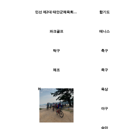
937
09-07
1515
05-14
태안군체육회
최고관리자
H
H
민선 제2대 태안군체육회장 취임식 및 2023 정기대의원총회_0223
합기도
1833
05-14
1578
05-14
최고관리자
최고관리자
H
H
파크골프
테니스
1417
05-14
1489
05-14
최고관리자
최고관리자
H
H
탁구
축구
1247
05-14
1313
05-14
최고관리자
최고관리자
H
H
체조
족구
1411
05-14
최고관리자
H
H
육상
1771
05-14
최고관리자
H
야구
1430
05-14
최고관리자
H
승마