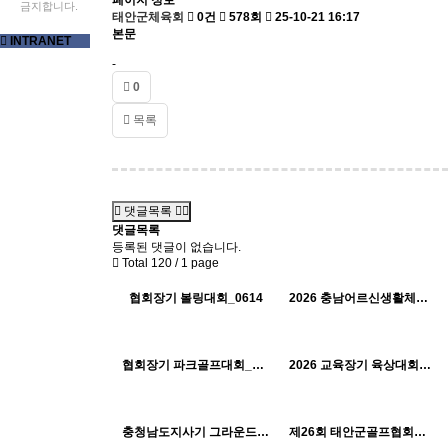
페이지 정보
금지합니다.
태안군체육회
0건
578회
25-10-21 16:17
본문
INTRANET
-
0
목록
댓글목록
댓글목록
등록된 댓글이 없습니다.
Total 120 /
1 page
209
06-19
281
06-19
태안군체육회
태안군체육회
H
H
협회장기 볼링대회_0614
2026 충남어르신생활체육대회_0612
238
06-19
249
06-19
태안군체육회
태안군체육회
H
H
협회장기 파크골프대회_0608
2026 교육장기 육상대회_0527
387
05-26
449
05-18
태안군체육회
태안군체육회
H
H
충청남도지사기 그라운드골프대회 격려_0515
제26회 태안군골프협회장배 아마추어 골프대회_0511