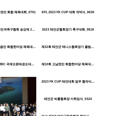
태안군체육회
1049
09-07
1003
09-07
태안군체육회
태안군체육회
흥면민 화합 체육대회_0701
KFL 2023 FK CUP 대회 개막식_0630
H
927
09-07
989
09-07
태안군체육회
태안군체육회
2023년 대한민국족구협회 승강제 J5리그전_0618
2023 태안군협회장기 축구대회_0618
H
1079
09-07
1061
09-07
태안군체육회
태안군체육회
제12회 안면읍민 화합한마당 체육대회_0610
제32회 태안군 테니스협회장기 클럽대항 테니스대회_0529
H
851
09-07
902
09-07
태안군체육회
태안군체육회
제8회 대전MBC 국제오픈태권도대회 조직위원회 발대식_0429
제10회 고남면민 화합한마당 체육대회_0427
H
1422
09-07
태안군체육회
2023 FK CUP 태안대회 업무 협약식_0327
H
884
09-07
태안군체육회
태안군 씨름협회장 이취임식_0324
H
940
09-07
태안군체육회