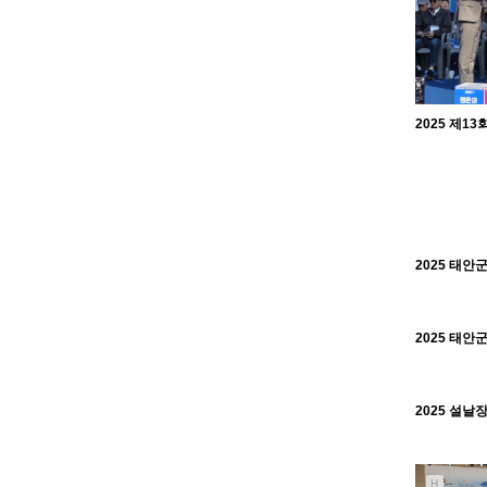
H
H
2025 설날
H
H