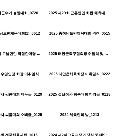
481
01-30
405
01-30
태안군체육회
태안군체육회
태안군수기 볼링대회_0720
2025 제29회 근흥면민 화합 체육대회_0628
H
442
01-30
409
01-30
태안군체육회
태안군체육회
청남도민체육대회(1)_0612
2025 충청남도민체육대회 격려_0515
H
494
01-30
513
01-30
태안군체육회
태안군체육회
2025 제11회 고남면민 화합한마당 체육대회_0501
2025 태안군족구협회장 취임식 및 족구리그전 개최
H
504
01-30
514
01-30
태안군체육회
태안군체육회
2025 태안군수영연맹 회장 이취임식_0308
2025 태안읍체육회장 이취임식_0222
H
484
01-30
418
01-30
태안군체육회
태안군체육회
장사 씨름대회 백두급_0129
2025 설날장사 씨름대회 한라급_0128
H
494
01-30
535
10-22
태안군체육회
태안군체육회
장사 씨름대회 소배급_0125
2024 체육인의 밤_1213
H
629
10-22
552
10-22
태안군체육회
태안군체육회
105회 전국체육대회_1015
2024 제2파크골프장 개장식 및 태안군수기파크골프대회_1009
H