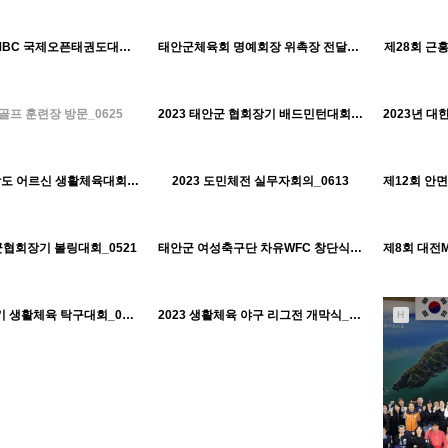
1395
10-17
1341
10-17
태안군체육회
태안군체육회
제8회 대전MBC 국제오픈태권도대회 개막식_0812
태안군체육회 명예회장 위촉장 전달식_0720
제28회 근
H
H
998
09-07
1719
09-07
태안군체육회
태안군체육회
프 훈련장 방문_0625
2023 태안군 협회장기 배드민턴대회_0625
H
H
1472
09-07
1074
09-07
태안군체육회
태안군체육회
2023 충청남도 어르신 생활체육대회_0615
2023 도민체전 실무자회의_0613
H
H
1517
09-07
1087
09-07
태안군체육회
태안군체육회
군협회장기 볼링대회_0521
태안군 여성축구단 차유WFC 창단식_0429
H
H
1473
09-07
1024
09-07
태안군체육회
태안군체육회
충남도지사기 생활체육 탁구대회_0414
2023 생활체육 야구 리그전 개막식_0409
H
H