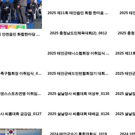
468
01-30
태안군체육회
2025 제11회 태안읍민 화합 한마음 체육대회_0920
2025 
H
H
542
01-30
태안군체육회
2025 충청남도민체육대회(2)_0612
2025 충
H
H
2025 제13회 안면읍민 화합한마당 체육대회_1101
472
01-30
태안군체육회
2025 태안군테니스협회장 이취임식 및 협회장기대회_0510
H
H
567
01-30
태안군체육회
443
01-30
516
01-30
태안군체육회
태안군체육회
2025 태안군축구협회장 이취임식_0322
2025 태안군배드민턴협회장기 대회_0316
H
H
457
01-30
601
01-30
태안군체육회
태안군체육회
2025 태안군댄스스포츠연맹 이취임식_0208
2025 설날장사 씨름대회 여성부_0130
2025 설날
H
H
483
01-30
442
01-30
태안군체육회
태안군체육회
장사 씨름대회 금강급_0127
2025 설날장사 씨름대회 태배급_0126
2025 설날
H
H
578
10-22
태안군체육회
2024 태안군수기 통합개회식_1019
2024 
H
H