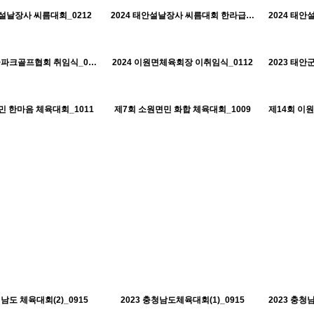
태안군체육회
태안군체육회
안설날장사 씨름대회_0212
2024 태안설날장사 씨름대회 한라급_0211
H
H
581
10-21
532
10-21
태안군체육회
태안군체육회
2024 태안군파크골프협회 취임식_0130
2024 이원면체육회장 이취임식_0112
H
H
1338
10-18
1318
10-18
태안군체육회
태안군체육회
민 한마음 체육대회_1011
제7회 소원면민 화합 체육대회_1009
H
H
1347
10-18
1266
10-18
태안군체육회
태안군체육회
청남도 체육대회(2)_0915
2023 충청남도체육대회(1)_0915
H
H