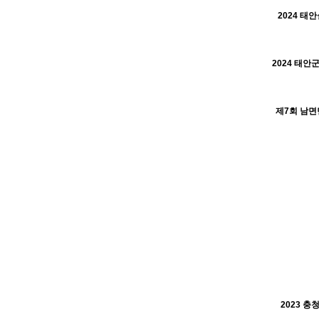
2024 태
H
H
제7회 남면
H
2023 충
H