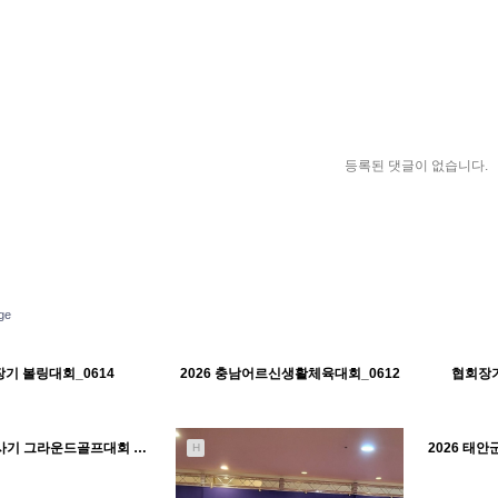
등록된 댓글이 없습니다.
ge
212
06-19
286
06-19
태안군체육회
태안군체육회
기 볼링대회_0614
2026 충남어르신생활체육대회_0612
협회장기
H
H
391
05-26
태안군체육회
충청남도지사기 그라운드골프대회 격려_0515
2026 태
H
H