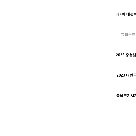
H
그라운드골
H
H
2023 태안
H
H