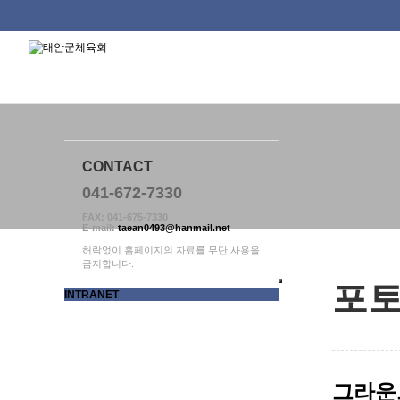
태안군체육회
하위분류
하위분류
하위분류
CONTACT
041-672-7330
FAX: 041-675-7330
E-mail:
taean0493@hanmail.net
허락없이 홈페이지의 자료를 무단 사용을
금지합니다.
포
INTRANET
그라운