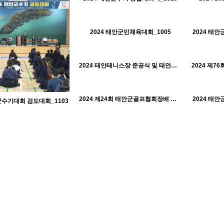
570
10-22
태안군체육회
2024 태안군민체육대회_1005
2024 태
H
H
536
10-22
태안군체육회
2024 태안테니스장 준공식 및 태안군수기테니스대회_0720
H
H
528
10-22
태안군체육회
2024 제24회 태안군골프협회장배 아마추어 골프대회_0509
2024 태
H
H
군수기대회 검도대회_1103
563
10-22
태안군체육회
443
10-22
456
10-22