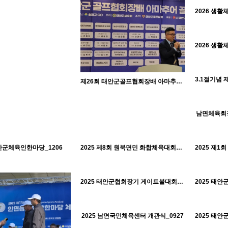
H
H
H
제26회 태안군골프협회장배 아마추어 골프대회_0511
남면체육회장
H
458
05-18
태안군체육회
509
02-03
656
01-30
태안군체육회
태안군체육회
태안군체육인한마당_1206
2025 제8회 원북면민 화합체육대회_1108
H
H
561
01-30
태안군체육회
2025 태안군협회장기 게이트볼대회_1030
H
H
540
01-30
태안군체육회
2025 남면국민체육센터 개관식_0927
H
H