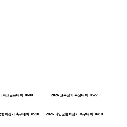
242
06-19
254
06-19
태안군체육회
태안군체육회
 파크골프대회_0608
2026 교육장기 육상대회_0527
H
472
05-11
566
04-20
태안군체육회
태안군체육회
안군협회장기 축구대회_0510
2026 태안군협회장기 족구대회_0419
H
521
04-20
598
04-01