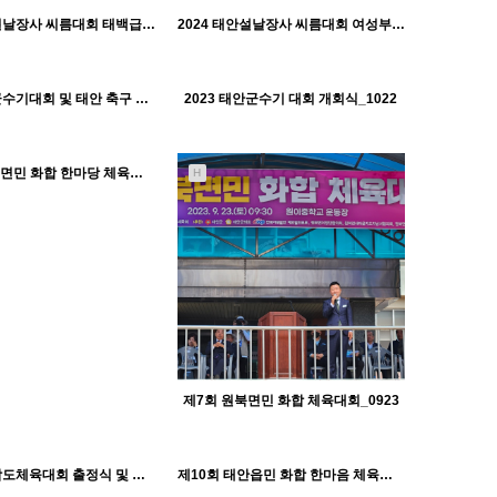
태안군체육회
태안군체육회
2024 태안설날장사 씨름대회 태백급_0209
2024 태안설날장사 씨름대회 여성부_0208
H
515
10-22
태안군체육회
1426
11-30
1474
11-30
태안군체육회
태안군체육회
2023 태안군수기대회 및 태안 축구 보조경기장 개장_1022
2023 태안군수기 대회 개회식_1022
H
1288
10-18
태안군체육회
제14회 이원면민 화합 한마당 체육대회_0924
H
제7회 원북면민 화합 체육대회_0923
1376
10-18
1386
10-17
태안군체육회
태안군체육회
2023 충청남도체육대회 출정식 및 개회식_0914
제10회 태안읍민 화합 한마음 체육대회_0909
H
1345
10-18