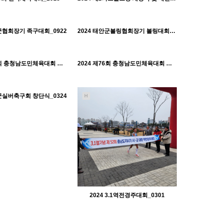
608
10-22
518
10-22
태안군체육회
태안군체육회
안군협회장기 족구대회_0922
2024 태안군볼링협회장기 볼링대회_0721
H
522
10-22
503
10-22
태안군체육회
태안군체육회
2024 제76회 충청남도민체육대회 선수단 격려_0613~
2024 제76회 충청남도민체육대회 선수단만찬 및 개회식_0613
H
483
10-22
태안군체육회
안군실버축구회 창단식_0324
H
2024 3.1역전경주대회_0301
496
10-21
565
10-21