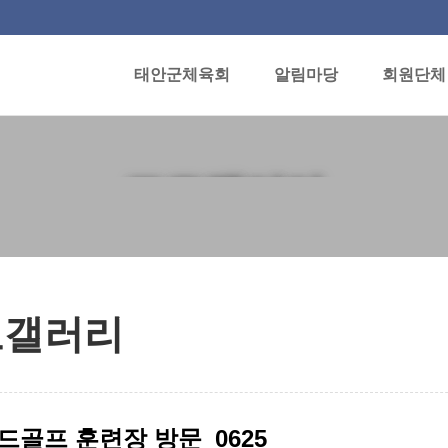
태안군체육회
알림마당
회원단체
포토갤러리
토갤러리
드골프 훈련장 방문_0625