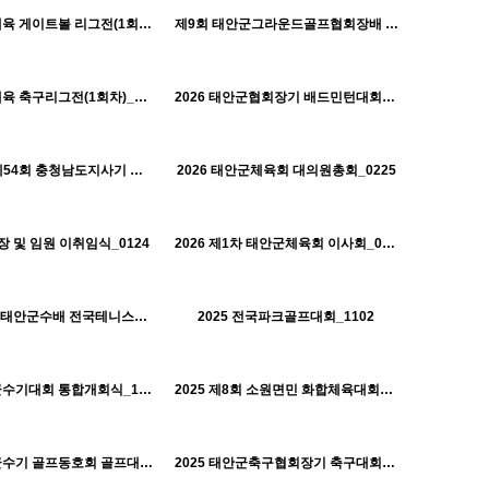
태안군체육회
태안군체육회
2026 생활체육 게이트볼 리그전(1회차)_0410
제9회 태안군그라운드골프협회장배 대회_0328
H
658
04-01
613
04-01
태안군체육회
태안군체육회
2026 생활체육 축구리그전(1회차)_0322
2026 태안군협회장기 배드민턴대회_0308
H
661
04-01
518
04-01
태안군체육회
태안군체육회
3.1절기념 제54회 충청남도지사기 시군대항 역전경주대회_0226
2026 태안군체육회 대의원총회_0225
H
327
05-11
425
04-01
태안군체육회
태안군체육회
 및 임원 이취임식_0124
2026 제1차 태안군체육회 이사회_0122
H
587
01-30
487
01-30
태안군체육회
태안군체육회
2025 제1회 태안군수배 전국테니스대회_1107
2025 전국파크골프대회_1102
H
544
01-30
479
01-30
태안군체육회
태안군체육회
2025 태안군수기대회 통합개회식_1019
2025 제8회 소원면민 화합체육대회_1017
H
516
01-30
521
01-30
태안군체육회
태안군체육회
2025 태안군수기 골프동호회 골프대회_0923
2025 태안군축구협회장기 축구대회_0921
H