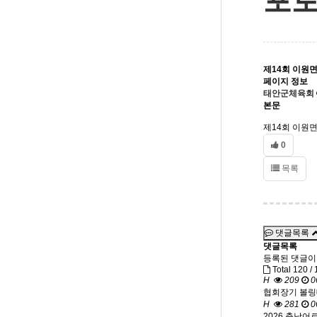
포
제14회 이원면
페이지 정보
태안군체육회
본문
제14회 이원
0
목록
댓글목록
댓글목록
등록된 댓글이
Total 120 /
1
H
209
0
협회장기 볼링
H
281
0
2026 충남어