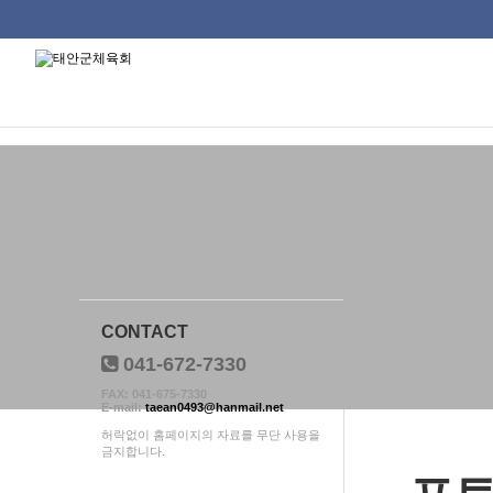
태안군체육회
류
하위분류
하위분류
하위분류
CONTACT
041-672-7330
FAX: 041-675-7330
E-mail:
taean0493@hanmail.net
허락없이 홈페이지의 자료를 무단 사용을
금지합니다.