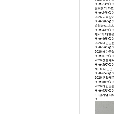
H
238
0
협회장기 파크
H
248
0
2026 교육장
H
387
0
충청남도지사기
H
449
0
제26회 태안
H
468
0
2026 태안군
H
561
0
2026 태안군
H
519
0
2026 생활체
H
595
0
제9회 태안군
H
654
0
2026 생활체
H
609
0
2026 태안군
H
656
0
3.1절기념 제
H