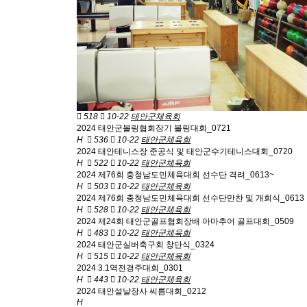
518
10-22
태안군체육회
2024 태안군볼링협회장기 볼링대회_0721
H
536
10-22
태안군체육회
2024 태안테니스장 준공식 및 태안군수기테니스대회_0720
H
522
10-22
태안군체육회
2024 제76회 충청남도민체육대회 선수단 격려_0613~
H
503
10-22
태안군체육회
2024 제76회 충청남도민체육대회 선수단만찬 및 개회식_0613
H
528
10-22
태안군체육회
2024 제24회 태안군골프협회장배 아마추어 골프대회_0509
H
483
10-22
태안군체육회
2024 태안군실버축구회 창단식_0324
H
515
10-22
태안군체육회
2024 3.1역전경주대회_0301
H
443
10-22
태안군체육회
2024 태안설날장사 씨름대회_0212
H