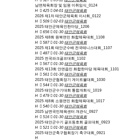
H
327
05-11
태안군체육회
남면체육회장 및 임원 이취임식_0124
H
425
04-01
태안군체육회
2026 제1차 태안군체육회 이사회_0122
H
509
02-03
태안군체육회
2025 태안군체육인한마당_1206
H
656
01-30
태안군체육회
2025 제8회 원북면민 화합체육대회_1108
H
587
01-30
태안군체육회
2025 제1회 태안군수배 전국테니스대회_1107
H
487
01-30
태안군체육회
2025 전국파크골프대회_1102
H
567
01-30
태안군체육회
2025 제13회 안면읍민 화합한마당 체육대회_1101
H
561
01-30
태안군체육회
2025 태안군협회장기 게이트볼대회_1030
H
544
01-30
태안군체육회
2025 태안군수기대회 통합개회식_1019
H
479
01-30
태안군체육회
2025 제8회 소원면민 화합체육대회_1017
H
540
01-30
태안군체육회
2025 남면국민체육센터 개관식_0927
H
516
01-30
태안군체육회
2025 태안군수기 골프동호회 골프대회_0923
H
521
01-30
태안군체육회
2025 태안군축구협회장기 축구대회_0921
H