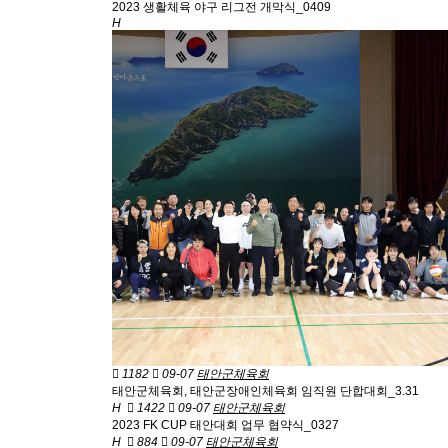
2023 생활체육 야구 리그전 개막식_0409
H
1182
09-07
태안군체육회
태안군체육회, 태안군장애인체육회 임직원 단합대회_3.31
H
1422
09-07
태안군체육회
2023 FK CUP 태안대회 업무 협약식_0327
H
884
09-07
태안군체육회