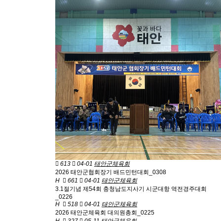
613
04-01
태안군체육회
2026 태안군협회장기 배드민턴대회_0308
H
661
04-01
태안군체육회
3.1절기념 제54회 충청남도지사기 시군대항 역전경주대회
_0226
H
518
04-01
태안군체육회
2026 태안군체육회 대의원총회_0225