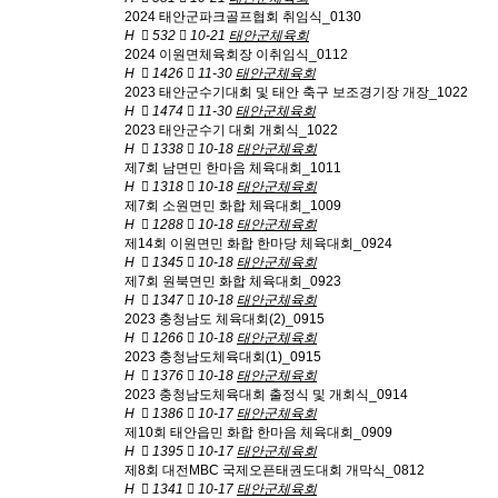
2024 태안군파크골프협회 취임식_0130
H
532
10-21
태안군체육회
2024 이원면체육회장 이취임식_0112
H
1426
11-30
태안군체육회
2023 태안군수기대회 및 태안 축구 보조경기장 개장_1022
H
1474
11-30
태안군체육회
2023 태안군수기 대회 개회식_1022
H
1338
10-18
태안군체육회
제7회 남면민 한마음 체육대회_1011
H
1318
10-18
태안군체육회
제7회 소원면민 화합 체육대회_1009
H
1288
10-18
태안군체육회
제14회 이원면민 화합 한마당 체육대회_0924
H
1345
10-18
태안군체육회
제7회 원북면민 화합 체육대회_0923
H
1347
10-18
태안군체육회
2023 충청남도 체육대회(2)_0915
H
1266
10-18
태안군체육회
2023 충청남도체육대회(1)_0915
H
1376
10-18
태안군체육회
2023 충청남도체육대회 출정식 및 개회식_0914
H
1386
10-17
태안군체육회
제10회 태안읍민 화합 한마음 체육대회_0909
H
1395
10-17
태안군체육회
제8회 대전MBC 국제오픈태권도대회 개막식_0812
H
1341
10-17
태안군체육회