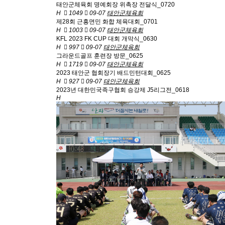
태안군체육회 명예회장 위촉장 전달식_0720
H
1049
09-07
태안군체육회
제28회 근흥면민 화합 체육대회_0701
H
1003
09-07
태안군체육회
KFL 2023 FK CUP 대회 개막식_0630
H
997
09-07
태안군체육회
그라운드골프 훈련장 방문_0625
H
1719
09-07
태안군체육회
2023 태안군 협회장기 배드민턴대회_0625
H
927
09-07
태안군체육회
2023년 대한민국족구협회 승강제 J5리그전_0618
H