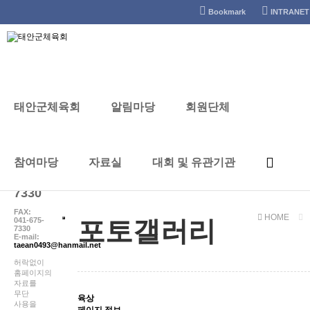
태안군체육회
Bookmark
INTRANET
태안군체육회
알림마당
회원단체
포토갤러리
CONTACT
참여마당
자료실
대회 및 유관기관
041-
672-
7330
FAX:
HOME
041-675-
포토갤러리
7330
E-mail:
taean0493@hanmail.net
허락없이
홈페이지의
자료를
무단
육상
사용을