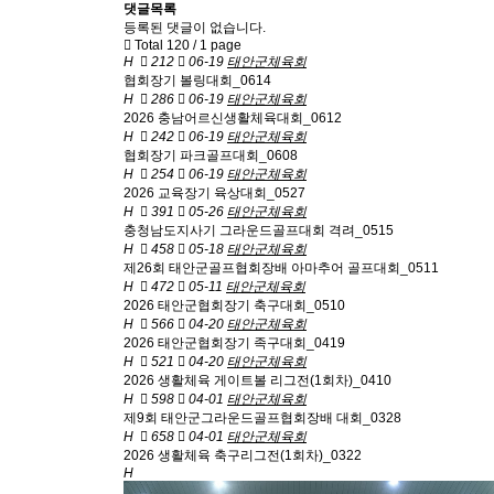
댓글목록
등록된 댓글이 없습니다.
Total 120 /
1 page
H
212
06-19
태안군체육회
협회장기 볼링대회_0614
H
286
06-19
태안군체육회
2026 충남어르신생활체육대회_0612
H
242
06-19
태안군체육회
협회장기 파크골프대회_0608
H
254
06-19
태안군체육회
2026 교육장기 육상대회_0527
H
391
05-26
태안군체육회
충청남도지사기 그라운드골프대회 격려_0515
H
458
05-18
태안군체육회
제26회 태안군골프협회장배 아마추어 골프대회_0511
H
472
05-11
태안군체육회
2026 태안군협회장기 축구대회_0510
H
566
04-20
태안군체육회
2026 태안군협회장기 족구대회_0419
H
521
04-20
태안군체육회
2026 생활체육 게이트볼 리그전(1회차)_0410
H
598
04-01
태안군체육회
제9회 태안군그라운드골프협회장배 대회_0328
H
658
04-01
태안군체육회
2026 생활체육 축구리그전(1회차)_0322
H