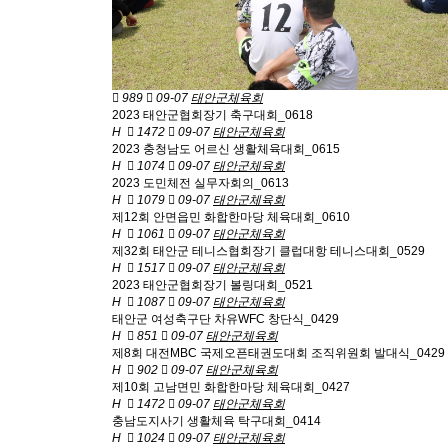
989
09-07
태안군체육회
2023 태안군협회장기 축구대회_0618
H
1472
09-07
태안군체육회
2023 충청남도 어르신 생활체육대회_0615
H
1074
09-07
태안군체육회
2023 도민체전 실무자회의_0613
H
1079
09-07
태안군체육회
제12회 안면읍민 화합한마당 체육대회_0610
H
1061
09-07
태안군체육회
제32회 태안군 테니스협회장기 클럽대항 테니스대회_0529
H
1517
09-07
태안군체육회
2023 태안군협회장기 볼링대회_0521
H
1087
09-07
태안군체육회
태안군 여성축구단 차유WFC 창단식_0429
H
851
09-07
태안군체육회
제8회 대전MBC 국제오픈태권도대회 조직위원회 발대식_0429
H
902
09-07
태안군체육회
제10회 고남면민 화합한마당 체육대회_0427
H
1472
09-07
태안군체육회
충남도지사기 생활체육 탁구대회_0414
H
1024
09-07
태안군체육회