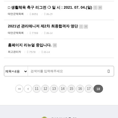
□ 생활체육 축구 리그전 ❍ 일 시 : 2021. 07. 04.(일)
H
태안군체육회
8051
06-29
2021년 관리매니저 제2차 최종합격자 명단
H
태안군체육회
7769
06-14
홈페이지 리뉴얼 중입니다.
H
최고관리자
7578
05-14
11
12
13
14
15
16
17
18