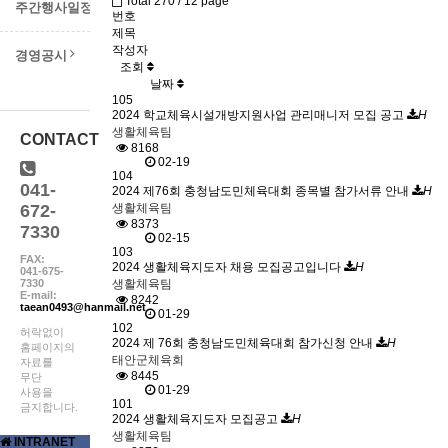
Total 270 /
12 page
주간행사일정
번호
제목
작성자
경영공시
조회
날짜
105
2024 학교체육시설개방지원사업 관리매니저 모집 공고
H
생활체육팀
CONTACT
8168
02-19
104
041-
2024 제76회 충청남도민체육대회 종목별 참가서류 안내
H
672-
생활체육팀
8373
7330
02-15
103
FAX:
2024 생활체육지도자 채용 모집공고입니다
H
041-675-
7330
생활체육팀
E-mail:
8242
taean0493@hanmail.net
01-29
102
허락없이
2024 제 76회 충청남도민체육대회 참가신청 안내
H
홈페이지의
태안군체육회
자료를
8445
무단
01-29
사용을
101
금지합니다.
2024 생활체육지도자 모집공고
H
생활체육팀
INTRANET