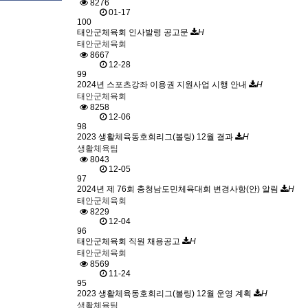
8276
01-17
100
태안군체육회 인사발령 공고문
H
태안군체육회
8667
12-28
99
2024년 스포츠강좌 이용권 지원사업 시행 안내
H
태안군체육회
8258
12-06
98
2023 생활체육동호회리그(볼링) 12월 결과
H
생활체육팀
8043
12-05
97
2024년 제 76회 충청남도민체육대회 변경사항(안) 알림
H
태안군체육회
8229
12-04
96
태안군체육회 직원 채용공고
H
태안군체육회
8569
11-24
95
2023 생활체육동호회리그(볼링) 12월 운영 계획
H
생활체육팀