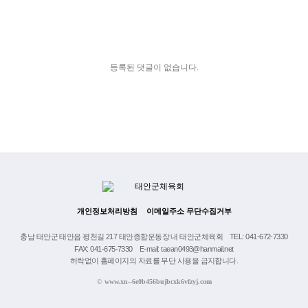
등록된 댓글이 없습니다.
개인정보처리방침
이메일주소 무단수집거부
충남 태안군 태안읍 평천길 217 태안종합운동장 내 태안군체육회
TEL: 041-672-7330
FAX: 041-675-7330
E-mail: taean0493@hanmail.net
허락없이 홈페이지의 자료를 무단 사용을 금지합니다.
©
www.xn--6e0b456bujbcxk6vfzyj.com