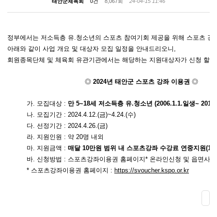
태안군체육회
0건
8,067회
24-04-15 11:46
정부에서는 저소득층 유.청소년의
스포츠
참여기회 제공을 위해
스포츠
강좌
아래와 같이 사업 개요 및 대상자 모집 일정을 안내드리오니,
회원종목단체 및 체육회 유관기관에서는 해당하는 지원대상자가 신청 할 수
◎
2024년 태안군
스포츠
강좌 이용권
◎
가. 모집대상 :
만 5~18세 저소득층 유.청소년 (2006.1.1.일생~ 2019.1
나. 모집기간 : 2024.4.12.(금)~4.24.(수)
다. 선정기간 : 2024.4.26.(금)
라. 지원인원 : 약 20명 내외
마. 지원금액 :
매달 10만원 범위 내
스포츠
강좌 수강료 연중지원(12
​바. 신청방법 :
스포츠
강좌이용권 홈페이지* 온라인신청 및 읍면사무
*
스포츠
강좌이용권 홈페이지 :
https://svoucher.kspo.or.kr