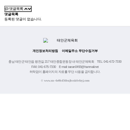
댓글목록
댓글목록
등록된 댓글이 없습니다.
개인정보처리방침
이메일주소 무단수집거부
충남 태안군 태안읍 평천길 217 태안종합운동장 내 태안군체육회
TEL: 041-672-7330
FAX: 041-675-7330
E-mail: taean0493@hanmail.net
허락없이 홈페이지의 자료를 무단 사용을 금지합니다.
©
www.xn--6e0b456bujbcxk6vfzyj.com