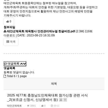
태안군체육회 회원종목단체는 첨부된 매뉴얼을 참고하여,
개최/주최/주관하는 대회의 안전을 위한 기본방침, 대응요령 등을 규정하고
대회 운영의 안전지침으로써 활용하여 재난 안전사고의 예방에 만전을
기해주시기 바랍니다.
0
첨부파일
태안군체육회 체육행사 안전관리매뉴얼 한글버전.pdf
(2.3M)
119회
다운로드 | DATE : 2023-08-23 16:31:09
목록
댓글목록
댓글목록
등록된 댓글이 없습니다.
Total 6 /
1 page
제목
2025 제77회 충청남도민체육대회 참가신청 관련 서식
_2(보조금 신청서, 신상명세서 등)
H
태안군체육회
3891
0
03-11