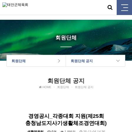
태안군체육회
회원단체
회원단체
회원단체 공지
회원단체 공지
HOME
회원단체
회원단체 공지
경영공시_각종대회 지원(제25회
충청남도지사기생활체조경연대회)
생활체육팀
0건
1,886회
25-11-04 14:36