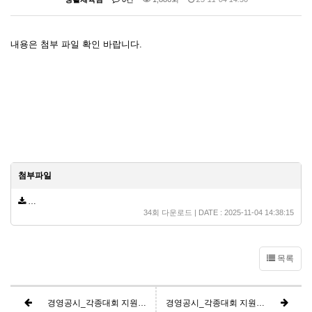
내용은 첨부 파일 확인 바랍니다.
첨부파일
경영공시_각종대회 지원제25회 충청남도지사기생활체조경연대회.pdf
(66.9
34회 다운로드 | DATE : 2025-11-04 14:38:15
목록
경영공시_각종대회 지원(충남서부지역5개시군OB축구태안대회)
경영공시_각종대회 지원(제33회 충청남도지사배테니스대회)