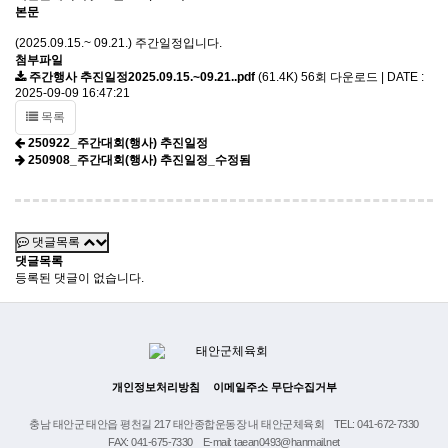
본문
(2025.09.15.~ 09.21.) 주간일정입니다.
첨부파일
주간행사 추진일정2025.09.15.~09.21..pdf
(61.4K)
56회 다운로드 | DATE :
2025-09-09 16:47:21
목록
250922_주간대회(행사) 추진일정
250908_주간대회(행사) 추진일정_수정됨
댓글목록
댓글목록
등록된 댓글이 없습니다.
개인정보처리방침
이메일주소 무단수집거부
충남 태안군 태안읍 평천길 217 태안종합운동장 내 태안군체육회
TEL: 041-672-7330
FAX: 041-675-7330
E-mail: taean0493@hanmail.net