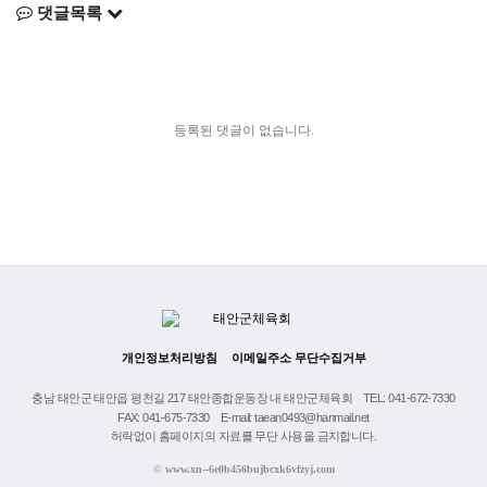
댓글목록
등록된 댓글이 없습니다.
개인정보처리방침
이메일주소 무단수집거부
충남 태안군 태안읍 평천길 217 태안종합운동장 내 태안군체육회
TEL: 041-672-7330
FAX: 041-675-7330
E-mail: taean0493@hanmail.net
허락없이 홈페이지의 자료를 무단 사용을 금지합니다.
©
www.xn--6e0b456bujbcxk6vfzyj.com