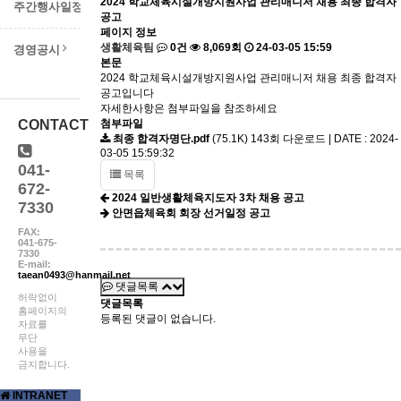
2024 학교체육시설개방지원사업 관리매니저 채용 최종 합격자
주간행사일정
공고
페이지 정보
생활체육팀
0건
8,069회
24-03-05 15:59
경영공시
본문
2024 학교체육시설개방지원사업 관리매니저 채용 최종 합격자
공고입니다
자세한사항은 첨부파일을 참조하세요
CONTACT
첨부파일
최종 합격자명단.pdf
(75.1K)
143회 다운로드 | DATE : 2024-
03-05 15:59:32
041-
목록
672-
2024 일반생활체육지도자 3차 채용 공고
7330
안면읍체육회 회장 선거일정 공고
FAX:
041-675-
7330
E-mail:
taean0493@hanmail.net
댓글목록
허락없이
댓글목록
홈페이지의
등록된 댓글이 없습니다.
자료를
무단
사용을
금지합니다.
INTRANET