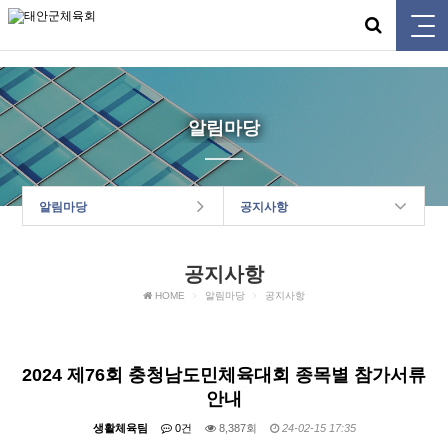
태안군체육회
알림마당
알림마당
공지사항
공지사항
HOME
알림마당
공지사항
2024 제76회 충청남도민체육대회 종목별 참가서류
안내
생활체육팀
0건
8,387회
24-02-15 17:35